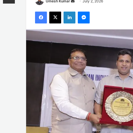
Send
Umesh Kumar
July 2, 2026
an
Facebook
X
LinkedIn
Messenger
email