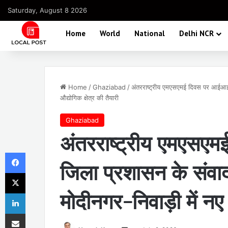
Saturday, August 8 2026
Home
World
National
Delhi NCR
Home
/
Ghaziabad
/
अंतरराष्ट्रीय एमएसएमई दिवस पर आईआईए औ
औद्योगिक क्षेत्र की तैयारी
Ghaziabad
अंतरराष्ट्रीय एमएस
Facebook
जिला प्रशासन के संवाद म
X
मोदीनगर-निवाड़ी में नए 
LinkedIn
Share via Email