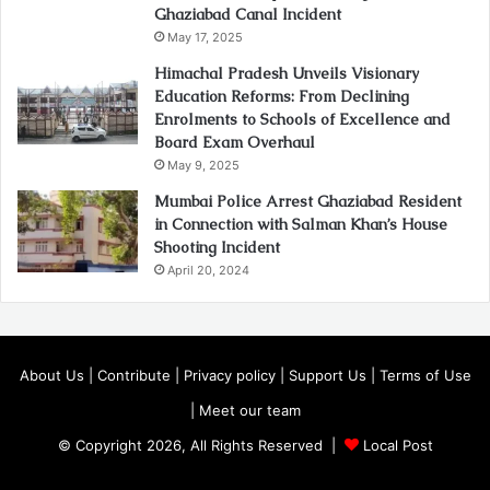
Ghaziabad Canal Incident
May 17, 2025
Himachal Pradesh Unveils Visionary
Education Reforms: From Declining
Enrolments to Schools of Excellence and
Board Exam Overhaul
May 9, 2025
Mumbai Police Arrest Ghaziabad Resident
in Connection with Salman Khan’s House
Shooting Incident
April 20, 2024
About Us
|
Contribute
|
Privacy policy
|
Support Us
|
Terms of Use
|
Meet our team
© Copyright 2026, All Rights Reserved |
Local Post