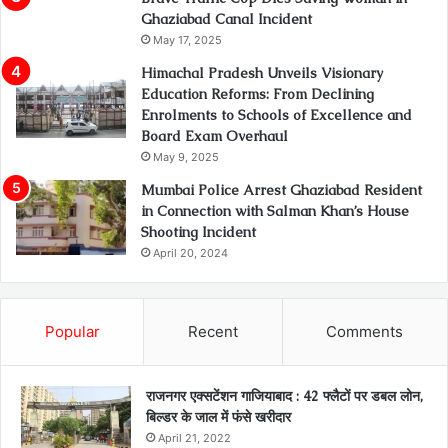
Ghaziabad Canal Incident
May 17, 2025
Himachal Pradesh Unveils Visionary
Education Reforms: From Declining
Enrolments to Schools of Excellence and
Board Exam Overhaul
May 9, 2025
Mumbai Police Arrest Ghaziabad Resident
in Connection with Salman Khan’s House
Shooting Incident
April 20, 2024
Popular
Recent
Comments
राजनगर एक्सटेंशन गाजियाबाद : 42 फ्लैटों पर डबल लोन,
बिल्डर के जाल में फंसे खरीदार
April 21, 2022