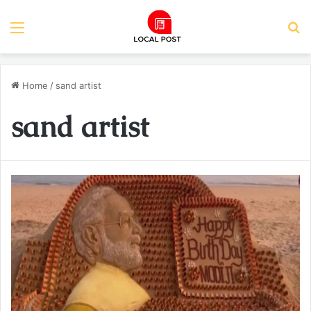
Menu
S
Home
/
sand artist
sand artist