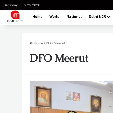
Saturday, July 25 2026
Home
World
National
Delhi NCR
Home
/
DFO Meerut
DFO Meerut