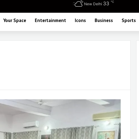
℃
33
New Delhi
Your Space
Entertainment
Icons
Business
Sports