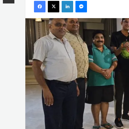
Facebook
X
LinkedIn
Messenger
email