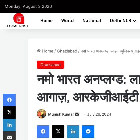
Monday, August 3 2026
Home
World
National
Delhi NCR
Home
/
Ghaziabad
/
नमो भारत अनप्लग्ड: लाइव म्यूजिक फ्रा
Ghaziabad
नमो भारत अनप्लग्ड: ला
आगाज़, आरकेजीआईटी के 
Facebook
X
Send
Munish Kumar
July 26, 2024
LinkedIn
an
Facebook
X
LinkedIn
Messenger
email
Share via Email