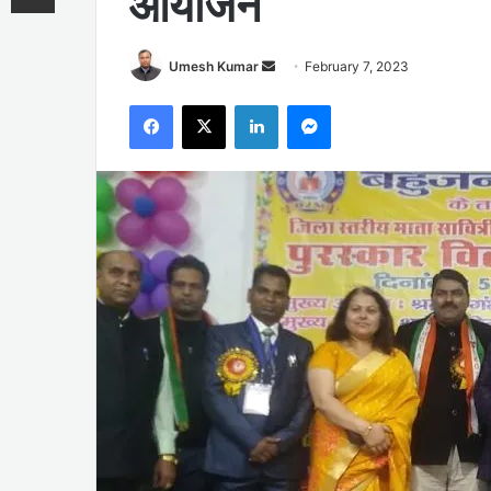
आयोजन
Send
Umesh Kumar
February 7, 2023
an
Facebook
X
LinkedIn
Messenger
email