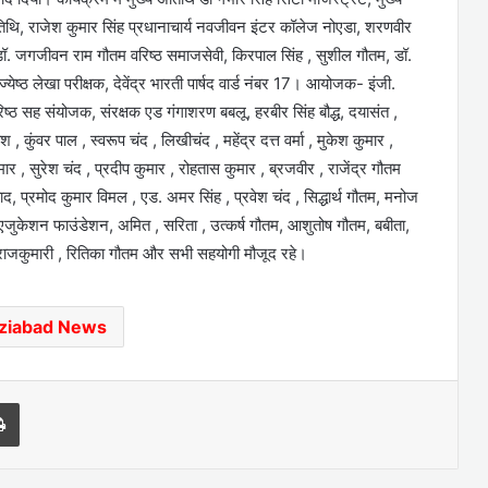
ठ अतिथि, राजेश कुमार सिंह प्रधानाचार्य नवजीवन इंटर कॉलेज नोएडा, शरणवीर
ाद, डॉ. जगजीवन राम गौतम वरिष्ठ समाजसेवी, किरपाल सिंह , सुशील गौतम, डॉ.
ष्ठ लेखा परीक्षक, देवेंद्र भारती पार्षद वार्ड नंबर 17। आयोजक- इंजी.
वरिष्ठ सह संयोजक, संरक्षक एड गंगाशरण बबलू, हरबीर सिंह बौद्ध, दयासंत ,
कुंवर पाल , स्वरूप चंद , लिखीचंद , महेंद्र दत्त वर्मा , मुकेश कुमार ,
 , सुरेश चंद , प्रदीप कुमार , रोहतास कुमार , ब्रजवीर , राजेंद्र गौतम
बाद, प्रमोद कुमार विमल , एड. अमर सिंह , प्रवेश चंद , सिद्धार्थ गौतम, मनोज
 कर्म एजुकेशन फाउंडेशन, अमित , सरिता , उत्कर्ष गौतम, आशुतोष गौतम, बबीता,
ा , राजकुमारी , रितिका गौतम और सभी सहयोगी मौजूद रहे।
ziabad News
l
Print