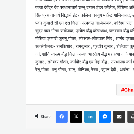
वक्ता देवेंद्र देव प्रधानाचार्य शम्भू दयाल इंटर कॉलेज, विशिष्
सिंह प्रधानाचार्य सिद्धार्थ इंटर कॉलेज नवयुग मार्केट गाजियाब
पवन कुमारी सी एम एस जिला अस्पताल गाजियाबाद, करिश्मा पाल ज्ये
सुंदर पाल गौतम संयोजक, प्रवेश बौद्ध कोषाध्यक्ष, घनश्याम बौद्ध 
मीडिया प्रभारी जुगनू गौतम, संरक्षक-शीशपाल सिंह , आनंद प्रकाश , 
सहसंयोजक- रामकिशोर , रामकुमार , प्रदीप कुमार , रोहिताश कुमार
जl, शांति स्वरूप बौद्ध जिला अध्यक्ष भारतीय बौद्ध महासभा गाजिया
कुमार , तनेश्वर् गौतम, कर्मवीर बौद्ध एवं नेहा बौद्ध , संस्थापक
रेनू गौतम, मनु गौतम, शालू, मोनिका, रेखा , सुमन देवी , अर्चन
Gha
Facebook
X
LinkedIn
Messenger
Share via Emai
Share