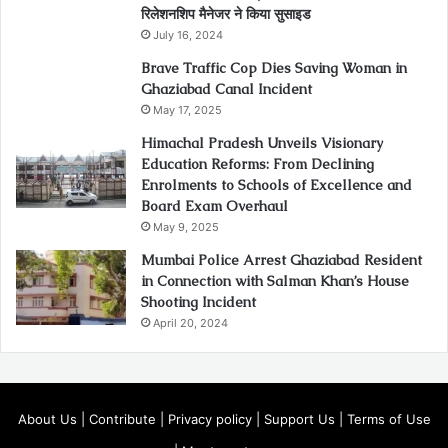
रिलेशनशिप मैनेजर ने किया सुसाइड
July 16, 2024
Brave Traffic Cop Dies Saving Woman in
Ghaziabad Canal Incident
May 17, 2025
Himachal Pradesh Unveils Visionary
Education Reforms: From Declining
Enrolments to Schools of Excellence and
Board Exam Overhaul
May 9, 2025
Mumbai Police Arrest Ghaziabad Resident
in Connection with Salman Khan’s House
Shooting Incident
April 20, 2024
About Us
|
Contribute
|
Privacy policy
|
Support Us
|
Terms of Use