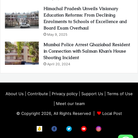
Himachal Pradesh Unveils Visionary
Education Reforms: From Declining
Enrolments to Schools of Excellence and
Board Exam Overhaul
May 9, 2025
Mumbai Police Arrest Ghaziabad Resident
in Connection with Salman Khan’s House
Shooting Incident
April 20, 2024
About Us
|
Contribute
|
Privacy policy
|
Support Us
|
Terms of Use
|
Meet our team
© Copyright 2026, All Rights Reserved |
Local Post
Koo
FB
Twitter
Youtube
Instagram