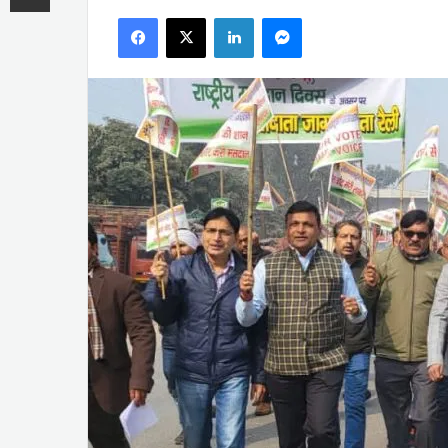
an
Facebook
X
LinkedIn
Messenger
email