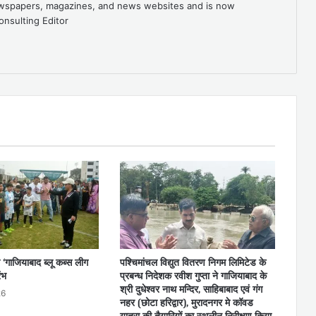
newspapers, magazines, and news websites and is now
onsulting Editor
 ‘गाजियाबाद ब्लू कब्स लीग
पश्चिमांचल विद्युत वितरण निगम लिमिटेड के
ंभ
प्रबन्ध निदेशक रवीश गुप्ता ने गाजियाबाद के
श्री दुधेश्वर नाथ मन्दिर, साहिबाबाद एवं गंग
26
नहर (छोटा हरिद्वार), मुरादनगर मे कॉवड
यात्रा की तैयारियों का स्थलीन निरीक्षण किया