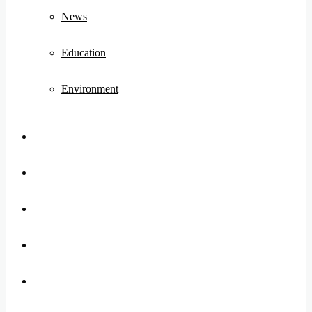
News
Education
Environment
Koo
FB
Twitter
Youtube
Instagram