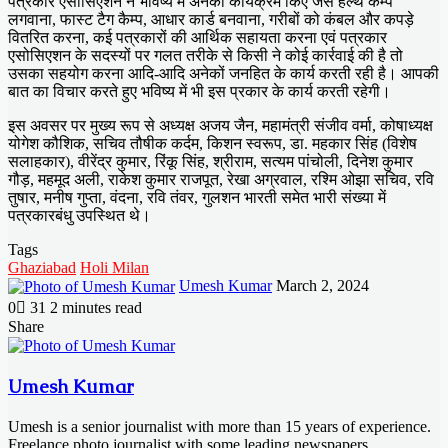
पत्रकार एसोसिएशन ने भविष्य में अनेकों कार्यक्रम किए जैसे हेल्थ कैम्प
लगवाना, फास्ट टैग कैम्प, आधार कार्ड बनवाना, गरीबों को कंबल और कपड़े
वितरित करना, कई पत्रकारों की आर्थिक सहायता करना एवं पत्रकार
एसोसिएशन के सदस्यों पर गलत तरीके से किसी ने कोई कार्रवाई की है तो
उसका सहयोग करना आदि-आदि अनेकों जनहित के कार्य करती रही है। आपकी
बात का विचार करते हुए भविष्य में भी इस प्रकार के कार्य करती रहेगी।
इस अवसर पर मुख्य रूप से अध्यक्ष अजय जैन, महामंत्री संजीव वर्मा, कोषाध्यक्ष
योगेश कौशिक, सचिव तौषीक कर्दम, किशन स्वरूप, डा. महकार सिंह (विशेष
सलाहकार), वीरेंद्र कुमार, रिंकू सिंह, श्रीराम, सत्यम पांचोली, दिनेश कुमार
गौड़, महमूद अली, राकेश कुमार राजपूत, रेखा अग्रवाल, रश्मि ओझा सचिव, रवि
तुषार, मनीष गुप्ता, वंदना, रवि तंवर, गुलशन भारती समेत भारी संख्या में
पत्रकारबंधु उपस्थित थे।
Tags
Ghaziabad
Holi Milan
Send
Umesh Kumar
March 2, 2024
an
0
31
2 minutes read
email
Facebook
X
LinkedIn
Messenger
Messenger
WhatsApp
Telegram
Share
Facebook
X
LinkedIn
Messenger
Messenger
WhatsApp
Telegram
Share
Print
via
Email
Umesh Kumar
Umesh is a senior journalist with more than 15 years of experience.
Freelance photo journalist with some leading newspapers,