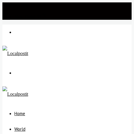
Saturday, July 25 2026
℃
New Delhi
35
Menu
Search
for
Home
World