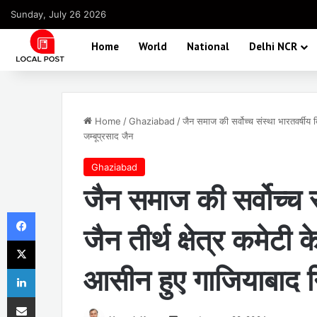
Sunday, July 26 2026
Home
World
National
Delhi NCR
Home
/
Ghaziabad
/
जैन समाज की सर्वोच्च संस्था भारतवर्षीय द
जम्बूप्रसाद जैन
Ghaziabad
जैन समाज की सर्वोच्च स
Facebook
जैन तीर्थ क्षेत्र कमेटी 
X
आसीन हुए गाजियाबाद नि
LinkedIn
Share via Email