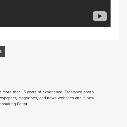
l
Print
th more than 15 years of experience. Freelance photo
newspapers, magazines, and news websites and is now
onsulting Editor