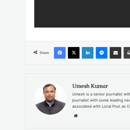
Facebook
X
LinkedIn
Messenger
Share via Emai
Share
Umesh Kumar
Umesh is a senior journalist wi
journalist with some leading 
associated with Local Post as C
Website