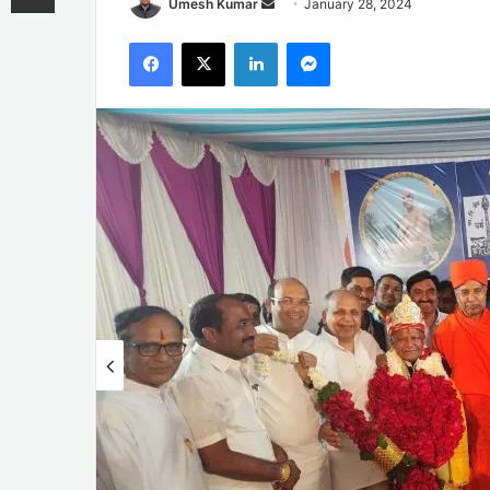
Send
Umesh Kumar
January 28, 2024
an
Facebook
X
LinkedIn
Messenger
email