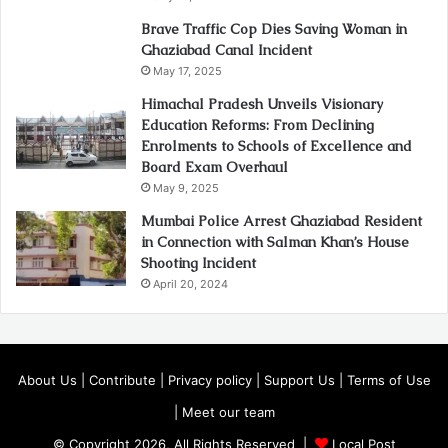
Brave Traffic Cop Dies Saving Woman in
Ghaziabad Canal Incident
May 17, 2025
Himachal Pradesh Unveils Visionary
Education Reforms: From Declining
Enrolments to Schools of Excellence and
Board Exam Overhaul
May 9, 2025
Mumbai Police Arrest Ghaziabad Resident
in Connection with Salman Khan’s House
Shooting Incident
April 20, 2024
About Us
|
Contribute
|
Privacy policy
|
Support Us
|
Terms of Use
|
Meet our team
© Copyright 2026, All Rights Reserved |
Local Post