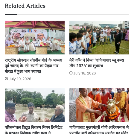
Related Articles
राष्ट्रीय लोकदल संसदीय बोर्ड के अध्यक्ष
मैरी कॉम ने किया ‘गाजियाबाद ब्लू कब्स
पूर्व सांसद के. सी. त्यागी का पैतृक गांव
लीग 2026’ का शुभारंभ
मोरटा में हुआ भव्य स्वागत
July 18, 2026
July 19, 2026
पश्चिमांचल विद्युत वितरण निगम लिमिटेड
गाजियाबाद मुख्यमंत्री योगी आदित्यनाथ ने
के प्रबन्ध निदेशक रवीश गुप्ता ने
प्राचीन श्री दूधेश्वरनाथ महादेव मठ मंदिर