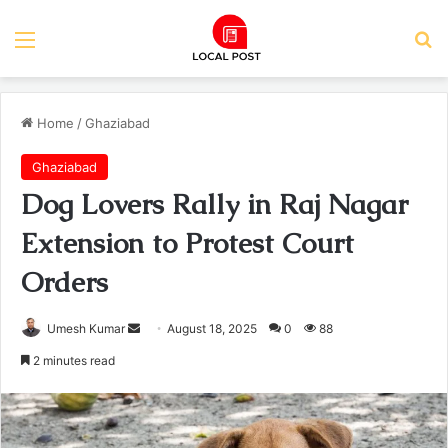
Menu
Se
Home
/
Ghaziabad
Ghaziabad
Dog Lovers Rally in Raj Nagar
Extension to Protest Court
Orders
Send
Umesh Kumar
August 18, 2025
0
88
an
2 minutes read
email