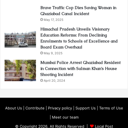
Brave Traffic Cop Dies Saving Woman in
Ghaziabad Canal Incident
May 17, 2025
Himachal Pradesh Unveils Visionary
Education Reforms: From Declining
Enrolments to Schools of Excellence and
Board Exam Overhaul
May 9, 2025
Mumbai Police Arrest Ghaziabad Resident
in Connection with Salman Khan’s House
Shooting Incident
April 20, 2024
About Us
|
Contribute
|
Privacy policy
|
Support Us
|
Terms of Use
|
Meet our team
© Copyright 2026, All Rights Reserved |
Local Post