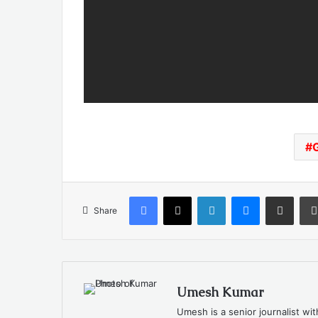
Facebook
X
LinkedIn
Messenger
Share via Email
Share
Umesh Kumar
Umesh is a senior journalist wi