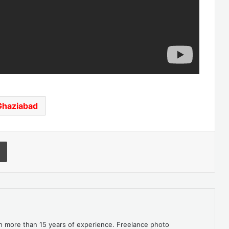
Ghaziabad
Print
th more than 15 years of experience. Freelance photo