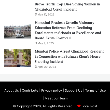
Brave Traffic Cop Dies Saving Woman in
Ghaziabad Canal Incident
May 17, 2025
Himachal Pradesh Unveils Visionary
Education Reforms: From Declining
Enrolments to Schools of Excellence and
Board Exam Overhaul
May 9, 2025
Mumbai Police Arrest Ghaziabad Resident
in Connection with Salman Khan’s House
Shooting Incident
April 20, 2024
About Us
|
Contribute
|
Privacy policy
|
Support Us
|
Terms of Use
|
Meet our team
© Copyright 2026, All Rights Reserved |
Local Post