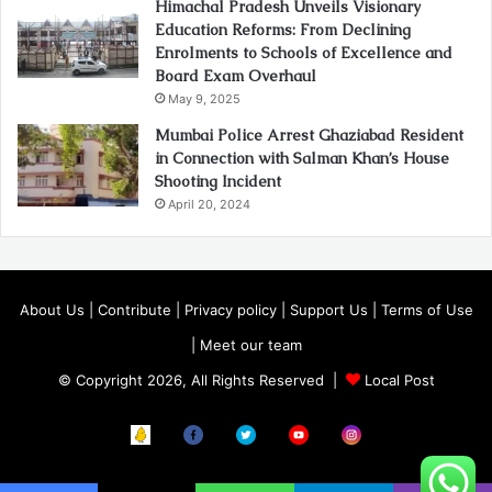
Himachal Pradesh Unveils Visionary
Education Reforms: From Declining
Enrolments to Schools of Excellence and
Board Exam Overhaul
May 9, 2025
Mumbai Police Arrest Ghaziabad Resident
in Connection with Salman Khan’s House
Shooting Incident
April 20, 2024
About Us
|
Contribute
|
Privacy policy
|
Support Us
|
Terms of Use
|
Meet our team
© Copyright 2026, All Rights Reserved |
Local Post
Koo
FB
Twitter
Youtube
Instagram