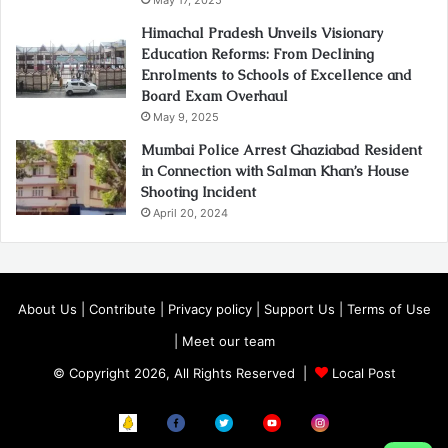
May 17, 2025
Himachal Pradesh Unveils Visionary
Education Reforms: From Declining
Enrolments to Schools of Excellence and
Board Exam Overhaul
May 9, 2025
Mumbai Police Arrest Ghaziabad Resident
in Connection with Salman Khan’s House
Shooting Incident
April 20, 2024
About Us
|
Contribute
|
Privacy policy
|
Support Us
|
Terms of Use
|
Meet our team
© Copyright 2026, All Rights Reserved |
Local Post
Koo
FB
Twitter
Youtube
Instagram