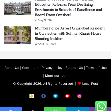
Education Reforms: From Declining
Enrolments to Schools of Excellence and
Board Exam Overhaul
May 9, 2025
Mumbai Police Arrest Ghaziabad Resident
in Connection with Salman Khan’s House
Shooting Incident
April 20, 2024
About Us
|
Contribute
|
Privacy policy
|
Support Us
|
Terms of Use
|
Meet our team
© Copyright 2026, All Rights Reserved |
Local Post
Koo
FB
Twitter
Youtube
Instagram