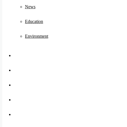
News
Education
Environment
Koo
FB
Twitter
Youtube
Instagram