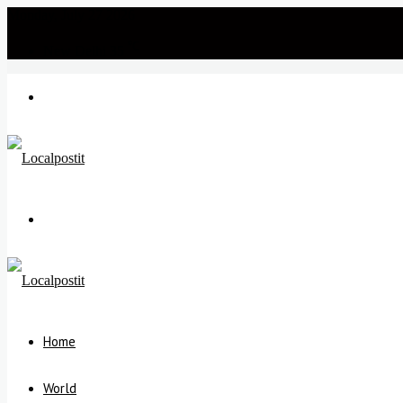
Monday, July 27 2026
℃
New Delhi
35
Menu
Search
for
Home
World