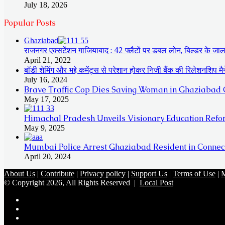
July 18, 2026
Popular Posts
Ghaziabad
राजनगर एक्सटेंशन गाजियाबाद : 42 फ्लैटों पर डबल लोन, बिल्डर के जाल 
April 21, 2022
बॉडी शेमिंग और भद्दे कमेंट्स से परेशान होकर निजी बैंक की रिलेशनशिप म
July 16, 2024
Brave Traffic Cop Dies Saving Woman in Ghaziabad C
May 17, 2025
Himachal Pradesh Unveils Visionary Education Refor
May 9, 2025
Mumbai Police Arrest Ghaziabad Resident in Connect
April 20, 2024
About Us
|
Contribute
|
Privacy policy
|
Support Us
|
Terms of Use
|
M
© Copyright 2026, All Rights Reserved |
Local Post
Koo
FB
Twitter