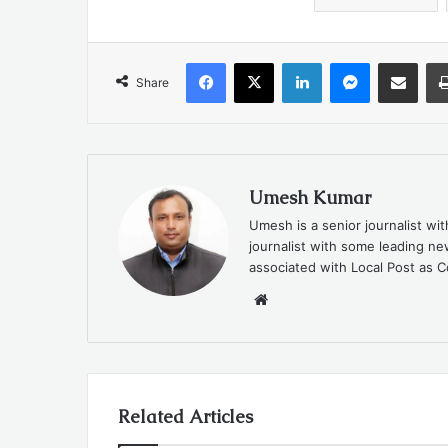
Facebook
X
LinkedIn
Messenger
Share via Emai
Share
Umesh Kumar
Umesh is a senior journalist wi
journalist with some leading 
associated with Local Post as C
Website
Related Articles