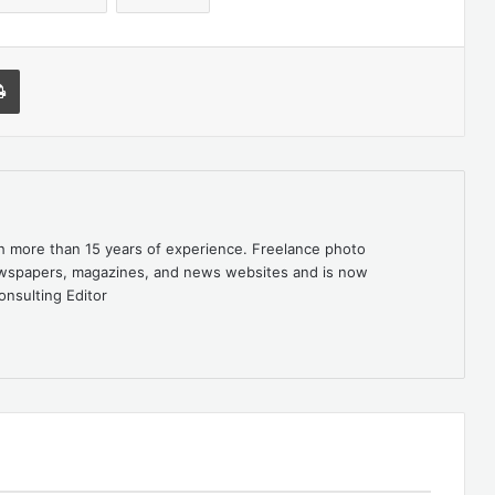
l
Print
th more than 15 years of experience. Freelance photo
newspapers, magazines, and news websites and is now
onsulting Editor