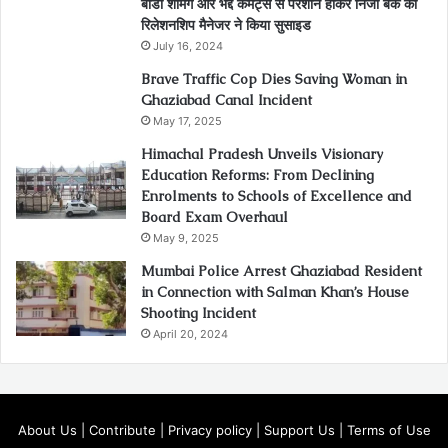
बॉडी शेमिंग और भद्दे कमेंट्स से परेशान होकर निजी बैंक की
रिलेशनशिप मैनेजर ने किया सुसाइड
July 16, 2024
Brave Traffic Cop Dies Saving Woman in
Ghaziabad Canal Incident
May 17, 2025
Himachal Pradesh Unveils Visionary
Education Reforms: From Declining
Enrolments to Schools of Excellence and
Board Exam Overhaul
May 9, 2025
Mumbai Police Arrest Ghaziabad Resident
in Connection with Salman Khan’s House
Shooting Incident
April 20, 2024
About Us
|
Contribute
|
Privacy policy
|
Support Us
|
Terms of Use