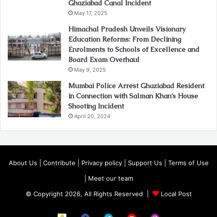
Ghaziabad Canal Incident
May 17, 2025
Himachal Pradesh Unveils Visionary
Education Reforms: From Declining
Enrolments to Schools of Excellence and
Board Exam Overhaul
May 9, 2025
Mumbai Police Arrest Ghaziabad Resident
in Connection with Salman Khan’s House
Shooting Incident
April 20, 2024
About Us
|
Contribute
|
Privacy policy
|
Support Us
|
Terms of Use
|
Meet our team
© Copyright 2026, All Rights Reserved |
Local Post