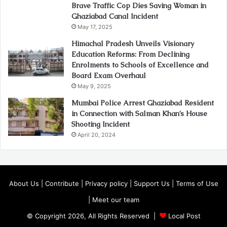
Brave Traffic Cop Dies Saving Woman in
Ghaziabad Canal Incident
May 17, 2025
Himachal Pradesh Unveils Visionary
Education Reforms: From Declining
Enrolments to Schools of Excellence and
Board Exam Overhaul
May 9, 2025
Mumbai Police Arrest Ghaziabad Resident
in Connection with Salman Khan’s House
Shooting Incident
April 20, 2024
About Us
|
Contribute
|
Privacy policy
|
Support Us
|
Terms of Use
|
Meet our team
© Copyright 2026, All Rights Reserved |
Local Post