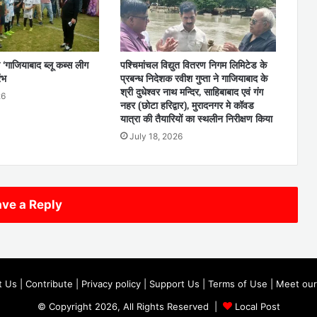
 ‘गाजियाबाद ब्लू कब्स लीग
पश्चिमांचल विद्युत वितरण निगम लिमिटेड के
ंभ
प्रबन्ध निदेशक रवीश गुप्ता ने गाजियाबाद के
श्री दुधेश्वर नाथ मन्दिर, साहिबाबाद एवं गंग
26
नहर (छोटा हरिद्वार), मुरादनगर मे कॉवड
यात्रा की तैयारियों का स्थलीन निरीक्षण किया
July 18, 2026
ve a Reply
t Us
|
Contribute
|
Privacy policy
|
Support Us
|
Terms of Use
|
Meet our
© Copyright 2026, All Rights Reserved |
Local Post