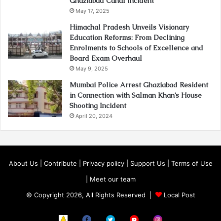
Ghaziabad Canal Incident
May 17, 2025
Himachal Pradesh Unveils Visionary
Education Reforms: From Declining
Enrolments to Schools of Excellence and
Board Exam Overhaul
May 9, 2025
Mumbai Police Arrest Ghaziabad Resident
in Connection with Salman Khan’s House
Shooting Incident
April 20, 2024
About Us
|
Contribute
|
Privacy policy
|
Support Us
|
Terms of Use
|
Meet our team
© Copyright 2026, All Rights Reserved |
Local Post
Koo
FB
Twitter
Youtube
Instagram