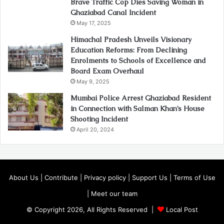
Brave Traffic Cop Dies Saving Woman in
Ghaziabad Canal Incident
May 17, 2025
Himachal Pradesh Unveils Visionary
Education Reforms: From Declining
Enrolments to Schools of Excellence and
Board Exam Overhaul
May 9, 2025
Mumbai Police Arrest Ghaziabad Resident
in Connection with Salman Khan’s House
Shooting Incident
April 20, 2024
About Us
|
Contribute
|
Privacy policy
|
Support Us
|
Terms of Use
|
Meet our team
© Copyright 2026, All Rights Reserved |
Local Post