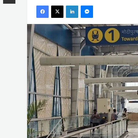
an
Facebook
X
LinkedIn
Messenger
email