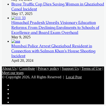
Brave Traffic Cop Dies Saving Woman in Ghaziabad
Canal Incident
May 17, 2025
Himachal Pradesh Unveils Visionary Education
Reforms: From Declining Enrolments to Schools of
Excellence and Board Exam Overhaul
May 9, 2025
Mumbai Police Arrest Ghaziabad Resident in
Connection with Salman Khan’s House Shooting
Incident
April 20, 2024
About Us
|
Contribute
|
Privacy policy
|
Support Us
|
Terms of Use
|
Meet our team
© Copyright 2026, All Rights Reserved |
Local Post
Koo
FB
Twitter
Youtube
Instagram