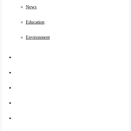
News
Education
Environment
Koo
FB
Twitter
Youtube
Instagram