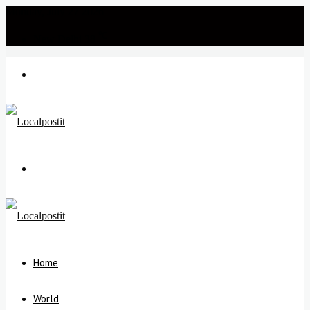
Monday, July 27 2026
℃
New Delhi
38
Menu
Search
for
Home
World