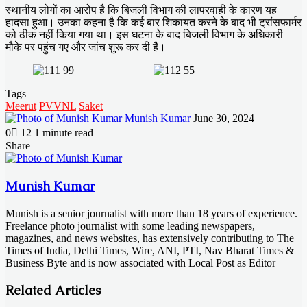
स्थानीय लोगों का आरोप है कि बिजली विभाग की लापरवाही के कारण यह
हादसा हुआ। उनका कहना है कि कई बार शिकायत करने के बाद भी ट्रांसफार्मर
को ठीक नहीं किया गया था। इस घटना के बाद बिजली विभाग के अधिकारी
मौके पर पहुंच गए और जांच शुरू कर दी है।
Tags
Meerut
PVVNL
Saket
Send
Munish Kumar
June 30, 2024
an
0
12
1 minute read
email
Facebook
X
LinkedIn
Messenger
Messenger
WhatsApp
Telegram
Share
Facebook
X
LinkedIn
Messenger
Messenger
WhatsApp
Telegram
Share
Print
via
Email
Munish Kumar
Munish is a senior journalist with more than 18 years of experience.
Freelance photo journalist with some leading newspapers,
magazines, and news websites, has extensively contributing to The
Times of India, Delhi Times, Wire, ANI, PTI, Nav Bharat Times &
Business Byte and is now associated with Local Post as Editor
Related Articles