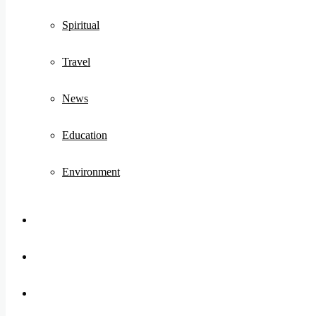
Spiritual
Travel
News
Education
Environment
Koo
FB
Twitter