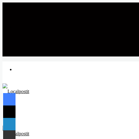
Friday, July 24 2026
Menu
Facebook
X
Search
LinkedIn
for
Share via Email