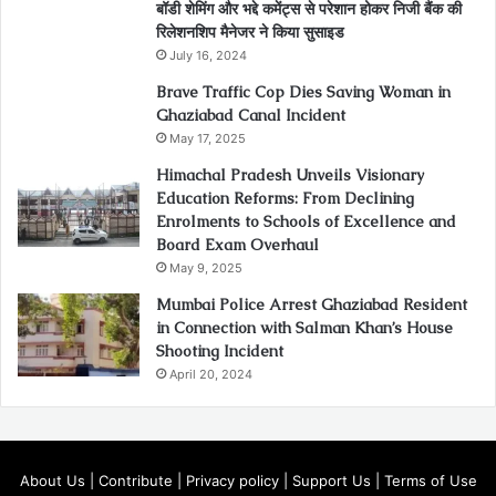
बॉडी शेमिंग और भद्दे कमेंट्स से परेशान होकर निजी बैंक की
रिलेशनशिप मैनेजर ने किया सुसाइड
July 16, 2024
Brave Traffic Cop Dies Saving Woman in
Ghaziabad Canal Incident
May 17, 2025
Himachal Pradesh Unveils Visionary
Education Reforms: From Declining
Enrolments to Schools of Excellence and
Board Exam Overhaul
May 9, 2025
Mumbai Police Arrest Ghaziabad Resident
in Connection with Salman Khan’s House
Shooting Incident
April 20, 2024
About Us
|
Contribute
|
Privacy policy
|
Support Us
|
Terms of Use