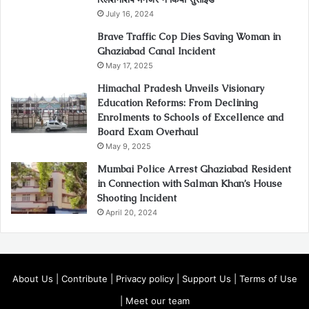
July 16, 2024
Brave Traffic Cop Dies Saving Woman in
Ghaziabad Canal Incident
May 17, 2025
Himachal Pradesh Unveils Visionary
Education Reforms: From Declining
Enrolments to Schools of Excellence and
Board Exam Overhaul
May 9, 2025
Mumbai Police Arrest Ghaziabad Resident
in Connection with Salman Khan’s House
Shooting Incident
April 20, 2024
About Us
|
Contribute
|
Privacy policy
|
Support Us
|
Terms of Use
|
Meet our team