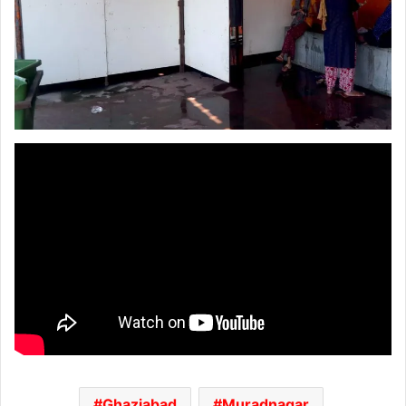
Ghaziabad
Muradnagar