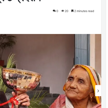
0
20
2 minutes read