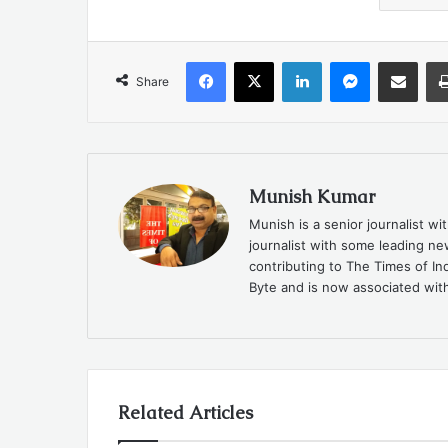
Facebook
X
LinkedIn
Messenger
Share via Emai
Share
Munish Kumar
Munish is a senior journalist w
journalist with some leading n
contributing to The Times of In
Byte and is now associated with
Related Articles