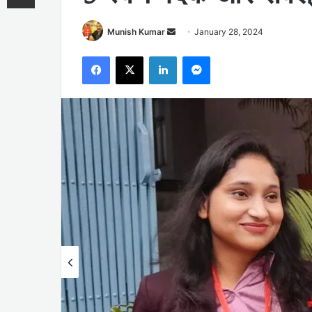
Send
Munish Kumar
January 28, 2024
an
Facebook
X
LinkedIn
Messenger
email