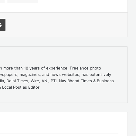
l
Print
ith more than 18 years of experience. Freelance photo
ewspapers, magazines, and news websites, has extensively
dia, Delhi Times, Wire, ANI, PTI, Nav Bharat Times & Business
 Local Post as Editor