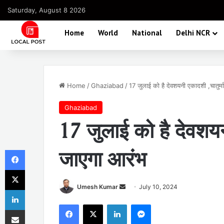
Saturday, August 8 2026
Home
World
National
Delhi NCR
Home
/
Ghaziabad
/
17 जुलाई को है देवशयनी एकादशी ,चातुर्
Ghaziabad
17 जुलाई को है देवशयन
Facebook
जाएगा आरंभ
X
Send
Umesh Kumar
July 10, 2024
LinkedIn
an
Facebook
X
LinkedIn
Messenger
Share via Email
email