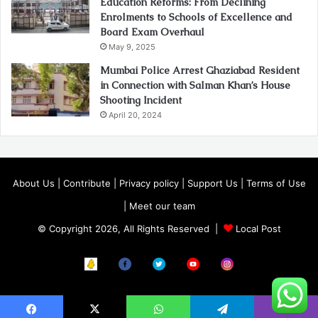
Education Reforms: From Declining
Enrolments to Schools of Excellence and
Board Exam Overhaul
May 9, 2025
Mumbai Police Arrest Ghaziabad Resident
in Connection with Salman Khan’s House
Shooting Incident
April 20, 2024
About Us
|
Contribute
|
Privacy policy
|
Support Us
|
Terms of Use
|
Meet our team
© Copyright 2026, All Rights Reserved |
Local Post
Koo
FB
Twitter
Youtube
Instagram