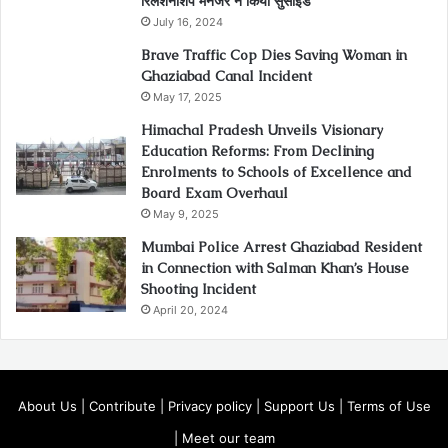
रिलेशनशिप मैनेजर ने किया सुसाइड
July 16, 2024
Brave Traffic Cop Dies Saving Woman in
Ghaziabad Canal Incident
May 17, 2025
Himachal Pradesh Unveils Visionary
Education Reforms: From Declining
Enrolments to Schools of Excellence and
Board Exam Overhaul
May 9, 2025
Mumbai Police Arrest Ghaziabad Resident
in Connection with Salman Khan’s House
Shooting Incident
April 20, 2024
About Us
|
Contribute
|
Privacy policy
|
Support Us
|
Terms of Use
|
Meet our team