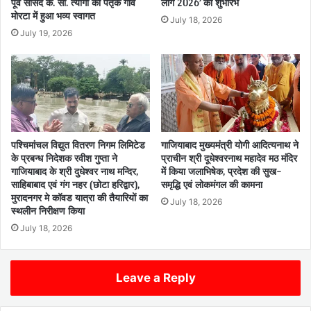
पूर्व सांसद के. सी. त्यागी का पैतृक गांव
लीग 2026’ का शुभारंभ
मोरटा में हुआ भव्य स्वागत
July 18, 2026
July 19, 2026
पश्चिमांचल विद्युत वितरण निगम लिमिटेड
गाजियाबाद मुख्यमंत्री योगी आदित्यनाथ ने
के प्रबन्ध निदेशक रवीश गुप्ता ने
प्राचीन श्री दूधेश्वरनाथ महादेव मठ मंदिर
गाजियाबाद के श्री दुधेश्वर नाथ मन्दिर,
में किया जलाभिषेक, प्रदेश की सुख-
साहिबाबाद एवं गंग नहर (छोटा हरिद्वार),
समृद्धि एवं लोकमंगल की कामना
मुरादनगर मे कॉवड यात्रा की तैयारियों का
July 18, 2026
स्थलीन निरीक्षण किया
July 18, 2026
Leave a Reply