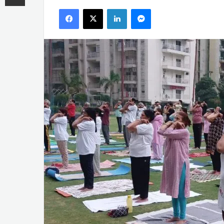
an
Facebook
X
LinkedIn
Messenger
email