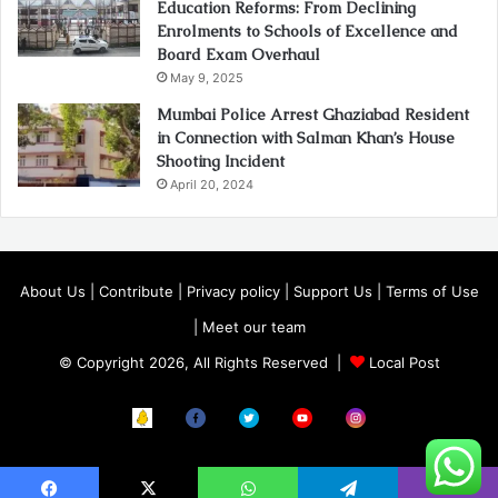
Education Reforms: From Declining
Enrolments to Schools of Excellence and
Board Exam Overhaul
May 9, 2025
Mumbai Police Arrest Ghaziabad Resident
in Connection with Salman Khan’s House
Shooting Incident
April 20, 2024
About Us
|
Contribute
|
Privacy policy
|
Support Us
|
Terms of Use
|
Meet our team
© Copyright 2026, All Rights Reserved |
Local Post
Koo
FB
Twitter
Youtube
Instagram