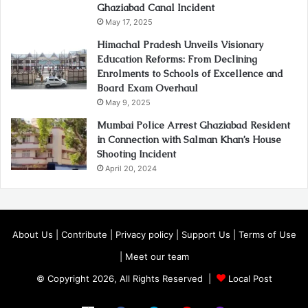
Ghaziabad Canal Incident
May 17, 2025
Himachal Pradesh Unveils Visionary
Education Reforms: From Declining
Enrolments to Schools of Excellence and
Board Exam Overhaul
May 9, 2025
Mumbai Police Arrest Ghaziabad Resident
in Connection with Salman Khan’s House
Shooting Incident
April 20, 2024
About Us
|
Contribute
|
Privacy policy
|
Support Us
|
Terms of Use
|
Meet our team
© Copyright 2026, All Rights Reserved |
Local Post