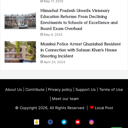
May 17, 2025
Himachal Pradesh Unveils Visionary
Education Reforms: From Declining
Enrolments to Schools of Excellence and
Board Exam Overhaul
May 9, 2025
Mumbai Police Arrest Ghaziabad Resident
in Connection with Salman Khan’s House
Shooting Incident
April 20, 2024
About Us
|
Contribute
|
Privacy policy
|
Support Us
|
Terms of Use
|
Meet our team
© Copyright 2026, All Rights Reserved |
Local Post
Koo
FB
Twitter
Youtube
Instagram