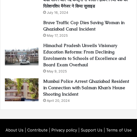
रिलेशनशिप मैनेजर ने किया सुसाइड
July 16, 2024
Brave Traffic Cop Dies Saving Woman in
Ghaziabad Canal Incident
May 17, 2025
Himachal Pradesh Unveils Visionary
Education Reforms: From Declining
Enrolments to Schools of Excellence and
Board Exam Overhaul
May 9, 2025
Mumbai Police Arrest Ghaziabad Resident
in Connection with Salman Khan’s House
Shooting Incident
April 20, 2024
About Us
|
Contribute
|
Privacy policy
|
Support Us
|
Terms of Use