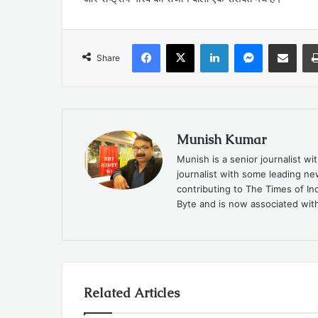
Facebook
X
LinkedIn
Messenger
Share via Emai
Share
Munish Kumar
Munish is a senior journalist w
journalist with some leading n
contributing to The Times of In
Byte and is now associated with
Related Articles