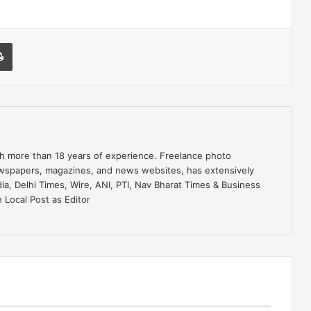
l
Print
ith more than 18 years of experience. Freelance photo
ewspapers, magazines, and news websites, has extensively
dia, Delhi Times, Wire, ANI, PTI, Nav Bharat Times & Business
 Local Post as Editor