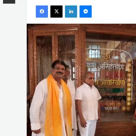
an
Facebook
X
LinkedIn
Messenger
email