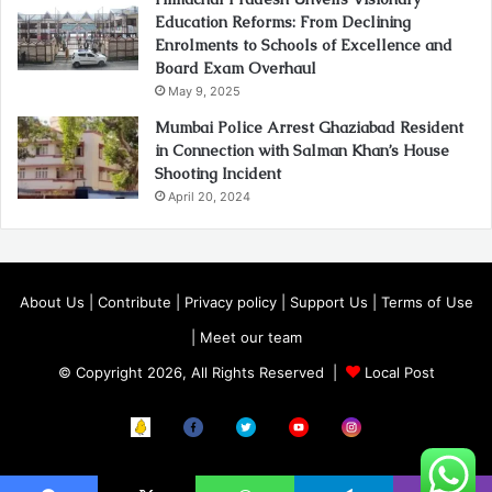
Education Reforms: From Declining
Enrolments to Schools of Excellence and
Board Exam Overhaul
May 9, 2025
Mumbai Police Arrest Ghaziabad Resident
in Connection with Salman Khan’s House
Shooting Incident
April 20, 2024
About Us
|
Contribute
|
Privacy policy
|
Support Us
|
Terms of Use
|
Meet our team
© Copyright 2026, All Rights Reserved |
Local Post
Koo
FB
Twitter
Youtube
Instagram