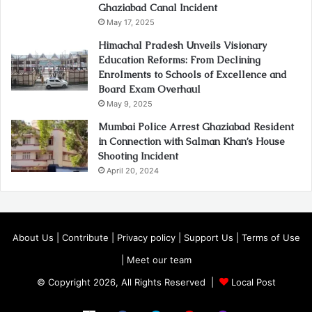
Ghaziabad Canal Incident
May 17, 2025
Himachal Pradesh Unveils Visionary
Education Reforms: From Declining
Enrolments to Schools of Excellence and
Board Exam Overhaul
May 9, 2025
Mumbai Police Arrest Ghaziabad Resident
in Connection with Salman Khan’s House
Shooting Incident
April 20, 2024
About Us
|
Contribute
|
Privacy policy
|
Support Us
|
Terms of Use
|
Meet our team
© Copyright 2026, All Rights Reserved |
Local Post